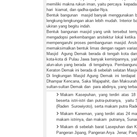
memiliki makna rukun iman, yaitu percaya kepada A
hari kiamat, dan qadha-qadar-Nya.
Bentuk bangunan masjid banyak menggunakan ba
lengkung-lengkungan akan lebih mudah. Interior 
ukiran yang begitu indah.
Bentuk bangunan masjid yang unik tersebut terny
mengadopsi perkembangan arsitektur lokal ketika i
mempengaruhi proses pembangunan masjid. Arsite
memaksimalkan bentuk limas dengan ragam varias
Masjid Agung Demak berada di tengah kota da
kota-kota di Pulau Jawa banyak kemiripannya, yai
alun-alun yang berada di tengahnya. Pembangunan
Keraton Demak ini berada di sebelah selatan Masj
Di lingkungan Masjid Agung Demak ini terdapat 
Dhampar Kencana, Saka Majapahit, dan Maksurah.
sultan-sultan Demak dan para abdinya, yang terba
Makam Kasepuhan, yang terdiri atas 1
beserta istri-istri dan putra-putranya, ya
(Raden Surowiyoto), serta makam putra Rade
Makam Kaneman, yang terdiri atas 24 ma
makam istrinya, dan makam putranya, Suna
Makam di sebelah barat Lasepuhan dan K
Pangeran Jipang, Pangeran Arya Jenar, Pang