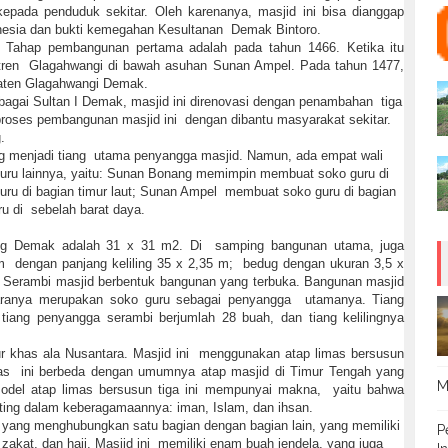
epada penduduk sekitar. Oleh karenanya, masjid ini bisa dianggap
nesia dan bukti kemegahan Kesultanan Demak Bintoro.
. Tahap pembangunan pertama adalah pada tahun 1466. Ketika itu
tren Glagahwangi di bawah asuhan Sunan Ampel. Pada tahun 1477,
paten Glagahwangi Demak.
agai Sultan I Demak, masjid ini direnovasi dengan penambahan tiga
oses pembangunan masjid ini dengan dibantu masyarakat sekitar.
.
g menjadi tiang utama penyangga masjid. Namun, ada empat wali
ru lainnya, yaitu: Sunan Bonang memimpin membuat soko guru di
uru di bagian timur laut; Sunan Ampel membuat soko guru di bagian
u di sebelah barat daya.
ng Demak adalah 31 x 31 m2. Di samping bangunan utama, juga
 m dengan panjang keliling 35 x 2,35 m; bedug dengan ukuran 3,5 x
. Serambi masjid berbentuk bangunan yang terbuka. Bangunan masjid
aranya merupakan soko guru sebagai penyangga utamanya. Tiang
iang penyangga serambi berjumlah 28 buah, dan tiang kelilingnya
tur khas ala Nusantara. Masjid ini menggunakan atap limas bersusun
imas ini berbeda dengan umumnya atap masjid di Timur Tengah yang
M
model atap limas bersusun tiga ini mempunyai makna, yaitu bahwa
nting dalam keberagamaannya: iman, Islam, dan ihsan.
tu yang menghubungkan satu bagian dengan bagian lain, yang memiliki
P
zakat, dan haji. Masjid ini memiliki enam buah jendela, yang juga