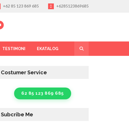
+62 85 123 869 685
+6285123869685
TESTIMONI
EKATALOG
Costumer Service
62 85 123 869 685
Subcribe Me