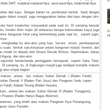
I
llah SWT, malaikat-malaikat-Nya, rasul-rasul-Nya, kitab-kitab-Nya,
han dari kayu. Dengan bahan ini, pembuatan bentuk bulat dengan
bagian dalam masjid juga menggunakan bahan dari kayu dengan ukir-
ata hasil kreativitas masyarakat pada saat itu. Di samping banyak
tu, kondisi iklim tropis (di antaranya berupa ketersediaan kayu) juga
K
ktur bangunan lokal yang berkembang pada saat itu, seperti joglo,
M
inya.
n menghadap ke alun-alun yang luas. Secara umum, pembangunan
tu suatu bentuk satu-kesatuan antara bangunan masjid, keraton, dan
 model ini diawali oleh Dinasti Demak Bintoro. Diperkirakan, bekas
id Agung dan alun-alun.
sejumlah benda-benda peninggalan bersejarah, seperti Saka Tatal,
 Di samping itu, di lingkungan masjid juga terdapat komplek makam
gi atas empat bagian:
8 makam, antara lain makam Sultan Demak I (Raden Fatah)
itu Sultan Demak II (Raden Pati Unus) dan Pangeran Sedo Lepen
n Fatah, Adipati Terung (Raden Husain).
kam, antara lain makam Sultan Demak III (Raden Trenggono),
n Prawoto (Raden Hariyo Bagus Mukmin).
aneman, yang terdiri atas makam Pangeran Arya Penangsang,
eran Jaran Panoleh.