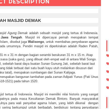
CT DESCRIPTION
AH MASJID DEMAK
asjid Agung Demak
adalah sebuah mesjid yang tertua di Indonesia.
 Jawa Tengah
. Masjid ini dipercayai pernah merupakan tempat
slam, disebut juga
Walisongo
, untuk membahas penyebaran agama
da umumnya. Pendiri masjid ini diperkirakan adalah Raden Patah,
n 31 m x 31 m dengan bagian serambi berukuran 31 m x 15 m. Atap
sasa (saka guru), yang dibuat oleh empat wali di antara Wali Songo.
 sebelah barat daya buatan Sunan Gunung Jati, sebelah barat laut
ng tidak terbuat dari satu buah kayu utuh melainkan disusun dari
aka tatal), merupakan sumbangan dari Sunan Kalijaga.
merupakan bangunan tambahan pada zaman Adipati Yunus (Pati Unus
518-1521) pada tahun 1520.
ertua di Indonesia. Masjid ini memiliki nilai historis yang sangat
 tepatnya pada masa Kesultanan Demak Bintoro. Banyak masyarakat
lnya para wali penyebar agama Islam, yang lebih dikenal dengan
i sering berkumpul untuk beribadah, berdiskusi tentang penyebaran