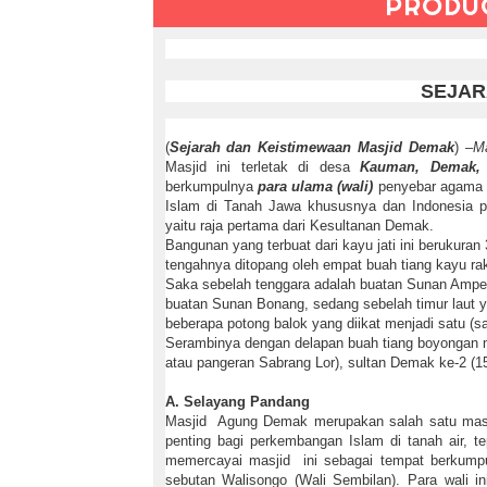
PRODU
SEJAR
(
Sejarah dan Keistimewaan Masjid Demak
) –
M
Masjid ini terletak di desa
Kauman, Demak,
berkumpulnya
para ulama (wali)
penyebar agama I
Islam di Tanah Jawa khususnya dan Indonesia pa
yaitu raja pertama dari Kesultanan Demak.
Bangunan yang terbuat dari kayu jati ini berukura
tengahnya ditopang oleh empat buah tiang kayu rak
Saka sebelah tenggara adalah buatan Sunan Ampel,
buatan Sunan Bonang, sedang sebelah timur laut ya
beberapa potong balok yang diikat menjadi satu (s
Serambinya dengan delapan buah tiang boyongan 
atau pangeran Sabrang Lor), sultan Demak ke-2 (1
A. Selayang Pandang
Masjid Agung Demak merupakan salah satu masjid t
penting bagi perkembangan Islam di tanah air,
memercayai masjid ini sebagai tempat berkumpu
sebutan Walisongo (Wali Sembilan). Para wali in