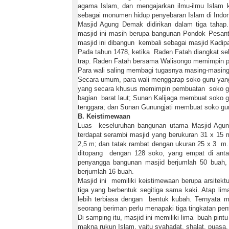
agama Islam, dan mengajarkan ilmu-ilmu Islam k
sebagai monumen hidup penyebaran Islam di Indo
Masjid Agung Demak didirikan dalam tiga tahap
masjid ini masih berupa bangunan Pondok Pesan
masjid ini dibangun kembali sebagai masjid Kadi
Pada tahun 1478, ketika Raden Fatah diangkat seb
trap. Raden Fatah bersama Walisongo memimpin pr
Para wali saling membagi tugasnya masing-masing
Secara umum, para wali menggarap soko guru yan
yang secara khusus memimpin pembuatan soko gu
bagian barat laut; Sunan Kalijaga membuat soko g
tenggara; dan Sunan Gunungjati membuat soko gur
B. Keistimewaan
Luas keseluruhan bangunan utama Masjid Agu
terdapat serambi masjid yang berukuran 31 x 15
2,5 m; dan tatak rambat dengan ukuran 25 x 3 m
ditopang dengan 128 soko, yang empat di ant
penyangga bangunan masjid berjumlah 50 buah, t
berjumlah 16 buah.
Masjid ini memiliki keistimewaan berupa arsitek
tiga yang berbentuk segitiga sama kaki. Atap l
lebih terbiasa dengan bentuk kubah. Ternyata 
seorang beriman perlu menapaki tiga tingkatan pe
Di samping itu, masjid ini memiliki lima buah pin
makna rukun Islam, yaitu syahadat, shalat, puasa, 