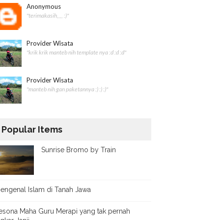
Anonymous
"terimakasih,,,, :)"
Provider Wisata
"krik krik manteb nih template nya :d :d :d"
Provider Wisata
"manteb nih gan paketannya :) :) :)"
Popular Items
Sunrise Bromo by Train
engenal Islam di Tanah Jawa
esona Maha Guru Merapi yang tak pernah